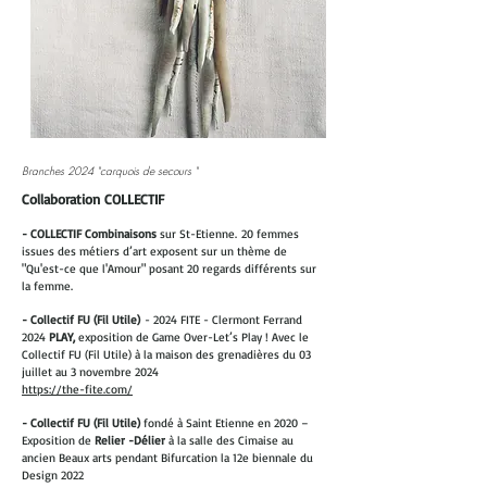
Branches 2024 "carquois de secours "
Collaboration COLLECTIF
- COLLECTIF Combinaisons
sur St-Etienne.
20 femmes
issues des métiers d’art exposent sur un thème de
"Qu'est-ce que l'Amour" posant 20 regards différents sur
la femme.
- Collectif FU (Fil Utile)
- 2024 FITE - Clermont Ferrand
2024
PLAY,
exposition de Game Over-Let’s Play ! Avec le
Collectif FU (Fil Utile) à la maison des grenadières du 03
juillet au 3 novembre 2024
https://the-fite.com/
- Collectif FU (Fil Utile)
fondé à Saint Etienne en 2020 –
Exposition de
Relier -Délier
à la salle des Cimaise au
ancien Beaux arts pendant Bifurcation la 12e biennale du
Design 2022