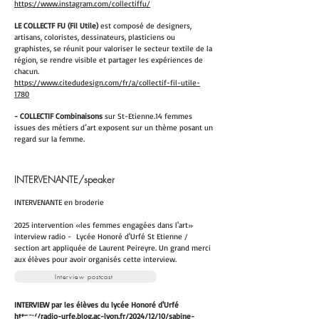
https://www.instagram.com/collectiffu/
LE
COLLECTF FU (Fil Utile)
est composé de designers,
artisans, coloristes, dessinateurs, plasticiens ou
graphistes, se réunit pour valoriser le secteur textile de la
région, se rendre visible et partager les expériences de
chacun.
https://www.citedudesign.com/fr/a/collectif-fil-utile-
1780
- COLLECTIF Combinaisons
sur St-Etienne.
14 femmes
issues des métiers d’art exposent sur un thème posant un
regard sur la femme.
INTERVENANTE/speaker
INTERVENANTE en broderie
2025 intervention «les femmes engagées dans l'art»
interview radio - Lycée Honoré d'Urfé St Etienne /
section art appliquée de Laurent Peireyre. Un grand merci
aux élèves pour avoir organisés cette interview.
Interview postcast
INTERVIEW par les élèves du lycée Honoré d'Urfé
https://radio-urfe.blog.ac-lyon.fr/2024/12/10/sabine-