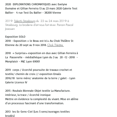
2020 EXPLORATIONS CHROMATIQUES avec Evelyne
Dumaine et Gillian Ferreira 13 au 23 mars 2020 Galerie Test
Bailler- 4 rue Test Du Bailler - 38200 Vienne
2019
Talent's Strasbourg
du 22 au 24 mars 2019 à
Strasbourg. La broderie d'art nous fait rêver. Parrain Pascal
Joaouen
Exposition SOLO
2018 - Exposition « le Beau est Ici» Au Chok Théâtre St
Chok Théâtre
Etienne du 20 sept au 9 nov 2018.
2018 « Surprise» exposition en duo avec Gillian Ferreira à
La Passerelle - médiathèque Lyon du 3 au
20 -12 -2018
-
Monplaisir - MJC Lyon 69001
2019 corps / écorché poursuite de travaux crochet et
textile/ chemin de croix // exposition Emaüs
2016/18 terre mère/ anatomie de la terre / galet - Lyon
Galerie Licence IV
2015 : Roubaix Biennale Objet textile La Manufacture.
intérieur, la trace / écorché ironique
Mettre en évidence la complexité du vivant. Mise en abîme
d’un processus fascinant d’une transformation.
2013 les Es-Sens-Ciel {Les 5 sens/ouvrages textiles
brodés}