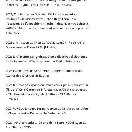
2023 - ROSE PLANTÉES Galerie Imag’In- 14 rue des pierre
Plantées - Lyon - Croix Rousse - 16 au 29 janv.
2022/23 - 1er déc au 8 janvier 23- La nuit des Arts -
Roubaix à «la Maison Verte» chez Hugo Laruelle à
l’occasion de l’exposition « Petits Points II, contrepoints à
«William Morris « L’art dans tout « au musée de la piscine
à Roubaix
2022 Silk in Lyon du 17 au 22 NOV 22 Lyon2 - Palais de la
Bourse avec le
Collectif FU [fil utile]
2022 Je(u) plante des graines. Expo collective Médiathèque
de la Ricamarie. (42) orchestrée par Gaëlle Boissonnard
2022 Injonctions, dépassements, Collectif Combinaison.
Atelier des Charrons St Etienne
2022 Bifurcation exposition Relier délier par le Collectif Fu
(fil Utile) Co-création en Bifurcatin avec Gisèle Jacquemet
- 12e Biennale du design de St Etienne22 Salle des
Cimaises
2021 PURE ou la cause formelle expo du 13 juin au 18 juillet
- Chapelle Notre Dame de Ile Barbe Lyon 9
2020 Mr Li antiquité... Galerie de la Tours, 69005 Lyon du
5 au 29 mars 2020.