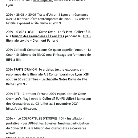
2025 >
23.02. 2025
Noir Impérial
, Musée de Fourvière à
Lyon
2024 - 28.08
> 30.09
Traits d'Union
à Lyon en résonance
avec la Biennale d'art contemporain de Lyon - 14 artistes
textile exposent à l'île Barbe à Lyon 9
​
2024 - 03.07
> 03.11 - Game Over - Let's Play ! Collectif FU
à la
Maison des Grenadières à Cervières
pendant le
FITE -
Biennale textile - Clermont Ferrand
2024 Collectif Combinaisons Ce qu'on appelle l'Amour - La
Cour - St Etienne du 15>22 nov. Finissage performance de
BIPE à 18h
2024
TRAITS D'UNION
14 artistes textile exposent en
résonance de la Biennale Art Contemporain de Lyon >28
août au 30 septembre - La chapelle Notre Dame de l'ile
Barbe Lyon 9 -
2024 FITE - Clermont Ferrand 2024 exposition de Game
Over-Let’s Play ! Avec le
Collectif FU (Fil Utile)
à la maison
des Grenadières du 03 juillet au 3 novembre 2024
https://the-fite.com/
2024 - LA COLPORTEUSE D’ÉTOFFES #01 - Installation
portative - par APM et les Soieries Tunalma participation
du Collectif Fu à la Maison des Grenadières à Cervières
42440