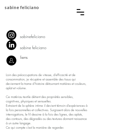
sabine feliciano
sabinefeliciano
​sabine feliciano
liens
Loin des préoccupations de vitesse, d’efficacité et de
consommation, je récupère et assemble des tissus qui
deviennent la trame d’histoire détournant matières et couleurs,
aplat et volume.
Ce matériau textile détient des propriétés sensibles,
cognitives, physiques et sensuelles.
Extraient de la sphère intime il devient témoin d’expériences à
la fois personnelles et collectives. Surgissent alors de nouvelles
interrogations, le fil dessine à la fois des lignes, des aplats,
des contours, des dégradés ou des textures donnant naissance
à un autre langage.
Ce qui compte c'est la manière de regarder.