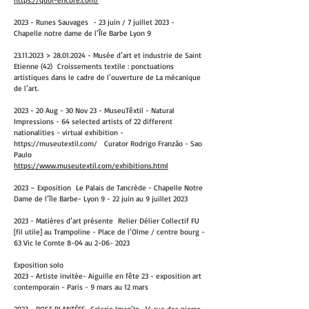
https://quoi-encore.com/
2023 - Runes Sauvages - 23 juin / 7 juillet 2023 -
Chapelle notre dame de l’Île Barbe Lyon 9
23.11.2023 > 28.01.2024 - Musée d’art et industrie de Saint
Etienne (42) Croissements textile : ponctuations
artistiques dans le cadre de l’ouverture de La mécanique
de l’art.
2023 - 20 Aug - 30 Nov 23 - MuseuTêxtil - Natural
Impressions - 64 selected artists of 22 different
nationalities - virtual exhibition -
https://museutextil.com/ Curator Rodrigo Franzão - Sao
Paulo
https://www.museutextil.com/exhibitions.html
2023 – Exposition Le Palais de Tancrède - Chapelle Notre
Dame de l’île Barbe- Lyon 9 - 22 juin au 9 juillet 2023
2023 - Matières d’art présente Relier Délier Collectif FU
[fil utile] au Trampoline - Place de l’Olme / centre bourg -
63 Vic le Comte 8-04 au 2-06- 2023
Exposition solo
2023 - Artiste invitée- Aiguille en fête 23 - exposition art
contemporain - Paris - 9 mars au 12 mars