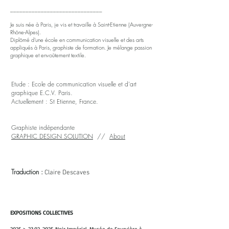
______________________________
Je suis née à Paris, je vis et travaille à Saint-Etienne (Auvergne-
Rhône-Alpes).
Diplômé d'une école en communication visuelle et des arts
appliqués à Paris, graphiste de formation. Je mélange passion
graphique et envoûtement textile.
Etude : Ecole de communication visuelle et d'art
graphique E.C.V. Paris.
Actuellement : St Etienne, France.
Graphiste indépendante
GRAPHIC DESIGN SOLUTION
//
About
Traduction :
Claire Descaves
EXPOSITIONS COLLECTIVES